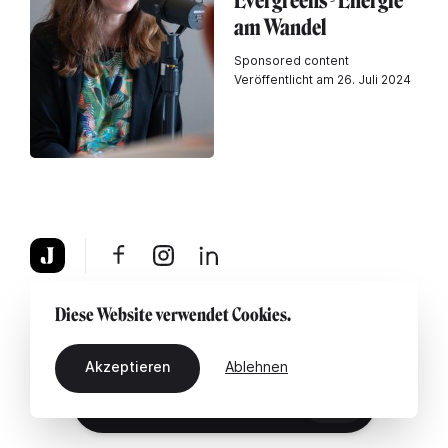
Evergreens - Energie
am Wandel
Sponsored content
Veröffentlicht am 26. Juli 2024
Über uns
Rechtshinweis
Kontaktiere uns
Diese Website verwendet Cookies.
Akzeptieren
Ablehnen
DE