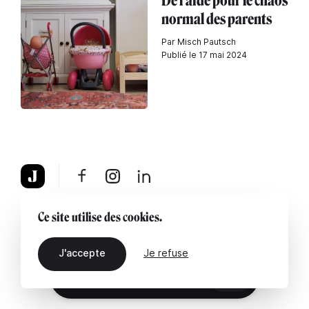
De l'aide pour le chaos
normal des parents
Par Misch Pautsch
Publié le 17 mai 2024
À propos
Mentions légales
Contactez-nous
Ce site utilise des cookies.
J'accepte
Je refuse
FR