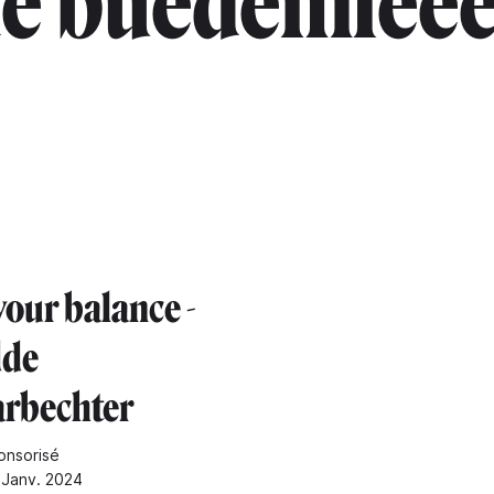
de buedemleeë
your balance -
dde
rbechter
onsorisé
0 Janv. 2024