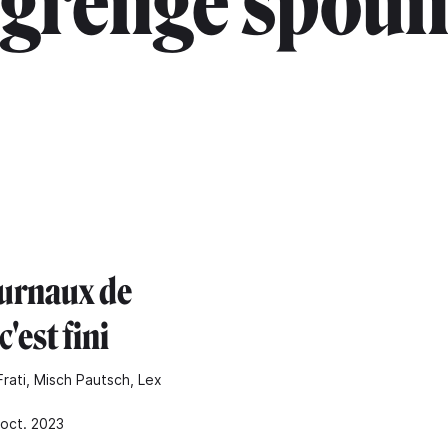
"grénge spoun
ournaux de
c'est fini
Frati, Misch Pautsch, Lex
 oct. 2023