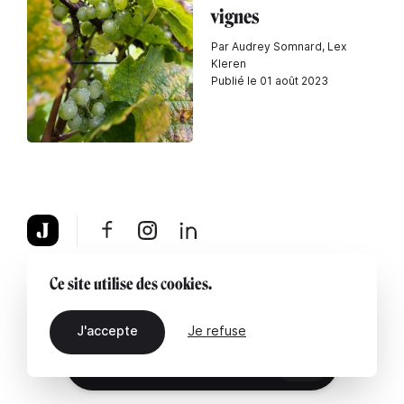
vignes
Par Audrey Somnard, Lex
Kleren
Publié le 01 août 2023
À propos
Mentions légales
Contactez-nous
Ce site utilise des cookies.
J'accepte
Je refuse
FR