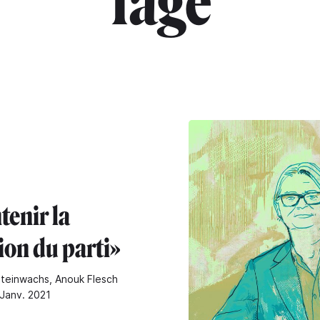
"fage"
tenir la
ion du parti»
Steinwachs, Anouk Flesch
 Janv. 2021