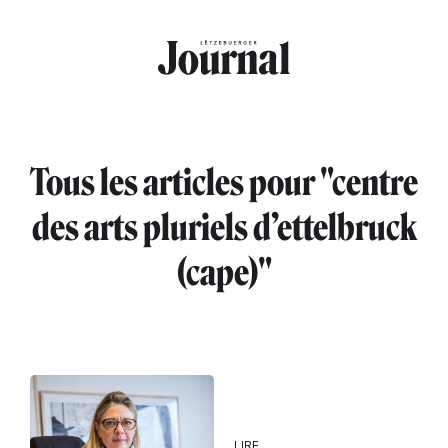
Aller au contenu principal
Tous les articles pour "centre
des arts pluriels d’ettelbruck
(cape)"
LIRE