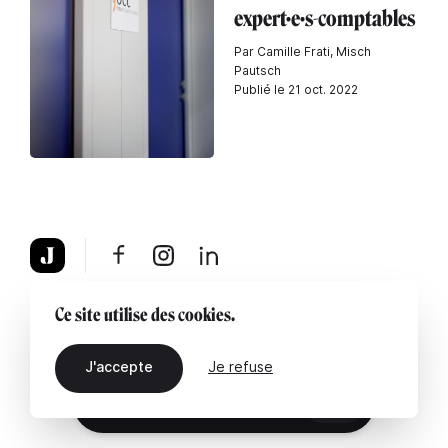
expert·e·s-comptables
Par Camille Frati, Misch
Pautsch
Publié le 21 oct. 2022
À propos
Mentions légales
Contactez-nous
Ce site utilise des cookies.
J'accepte
Je refuse
FR