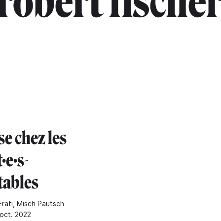
robert fische
e chez les
·e·s-
ables
Frati, Misch Pautsch
 oct. 2022