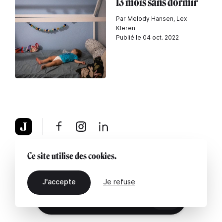
13 mois sans dormir
Par Melody Hansen, Lex
Kleren
Publié le 04 oct. 2022
À propos
Mentions légales
Contactez-nous
Ce site utilise des cookies.
J'accepte
Je refuse
FR