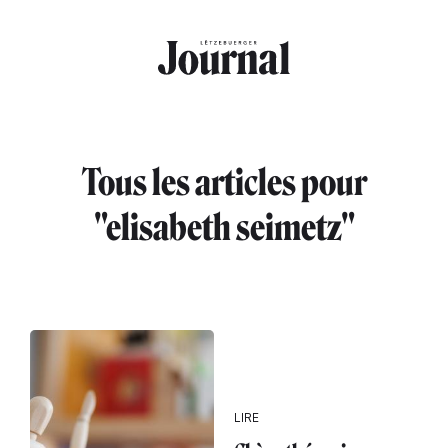
Aller au contenu principal
Tous les articles pour
"elisabeth seimetz"
LIRE