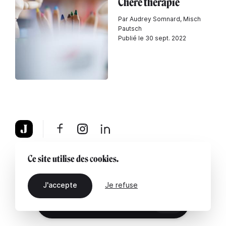
Chère thérapie
Par Audrey Somnard, Misch
Pautsch
Publié le 30 sept. 2022
À propos
Mentions légales
Contactez-nous
Ce site utilise des cookies.
J'accepte
Je refuse
FR