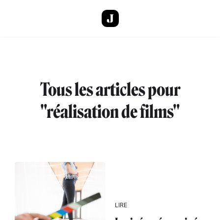
Aller au contenu principal
Tous les articles pour
"réalisation de films"
LIRE