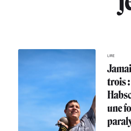
"j
LIRE
Jamai
trois 
Habsc
une fo
paral