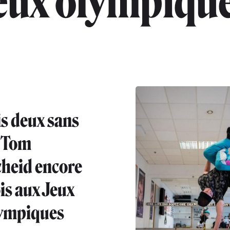
eux olympiqu
s deux sans
: Tom
heid encore
is aux Jeux
ympiques