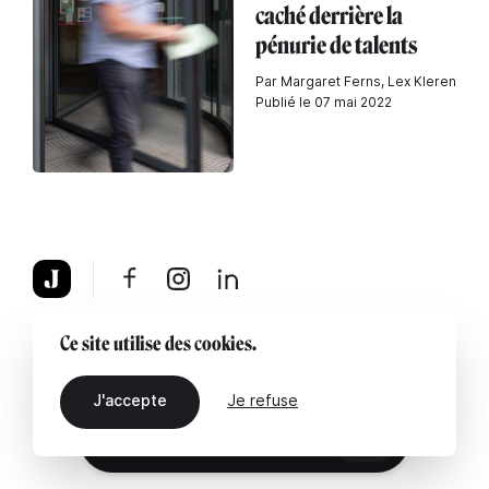
caché derrière la
pénurie de talents
Par Margaret Ferns, Lex Kleren
Publié le 07 mai 2022
À propos
Mentions légales
Contactez-nous
Ce site utilise des cookies.
J'accepte
Je refuse
FR