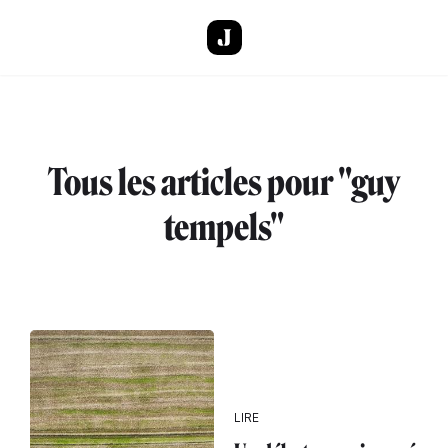
Aller au contenu principal
Tous les articles pour "guy
tempels"
LIRE