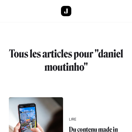
Aller au contenu principal
Tous les articles pour "daniel
moutinho"
LIRE
Du contenu made in