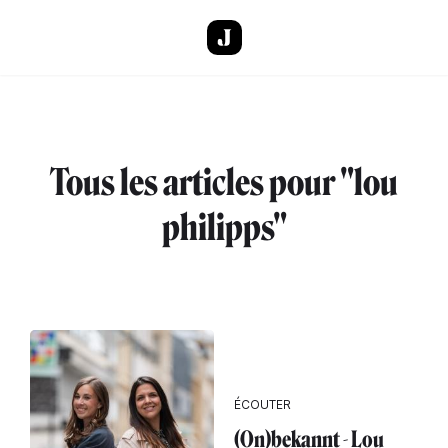
Aller au contenu principal
Tous les articles pour "lou
philipps"
ÉCOUTER
(On)bekannt - Lou