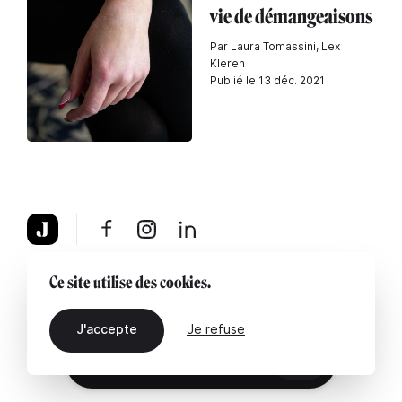
vie de démangeaisons
Par Laura Tomassini, Lex
Kleren
Publié le 13 déc. 2021
À propos
Mentions légales
Contactez-nous
Ce site utilise des cookies.
J'accepte
Je refuse
FR