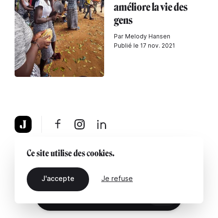
améliore la vie des
gens
Par Melody Hansen
Publié le 17 nov. 2021
À propos
Mentions légales
Contactez-nous
Ce site utilise des cookies.
J'accepte
Je refuse
FR