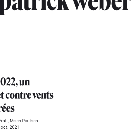
patrick webe
022, un
t contre vents
rées
Frati, Misch Pautsch
 oct. 2021