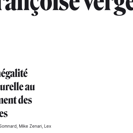
rançoise verg
égalité
urelle au
ment des
es
Somnard, Mike Zenari, Lex