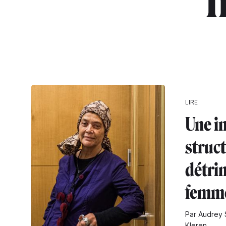
"f
LIRE
Une in
struct
détri
femm
Par Audrey 
Kleren