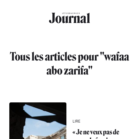
Aller au contenu principal
Tous les articles pour "wafaa
abo zarifa"
LIRE
« Je ne veux pas de