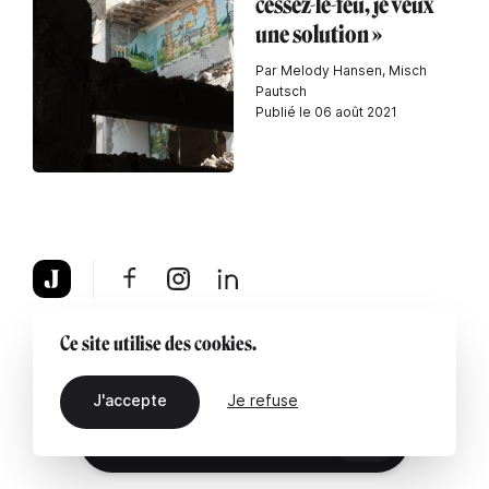
cessez-le-feu, je veux
une solution »
Par Melody Hansen, Misch
Pautsch
Publié le 06 août 2021
À propos
Mentions légales
Contactez-nous
Ce site utilise des cookies.
J'accepte
Je refuse
FR