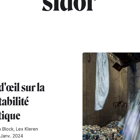
"sidor"
'œil sur la
abilité
tique
n Block, Lex Kleren
 Janv. 2024