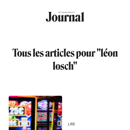
Aller au contenu principal
Tous les articles pour "léon
losch"
LIRE