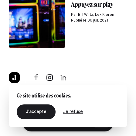
Appuyez sur play
Par Bill Wirtz, Lex Kleren
Publié le 06 juil. 2021
À propos
Mentions légales
Contactez-nous
Ce site utilise des cookies.
J'accepte
Je refuse
FR