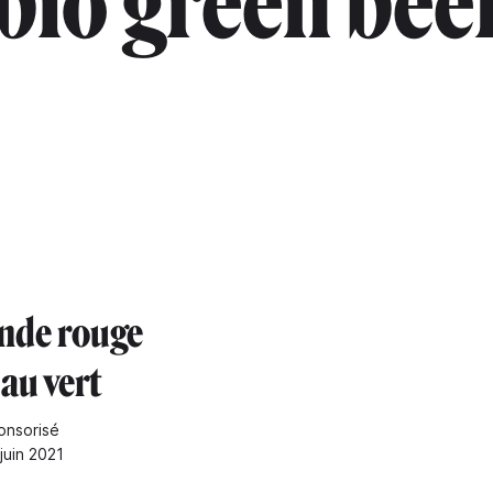
bio green bee
ande rouge
au vert
onsorisé
 juin 2021