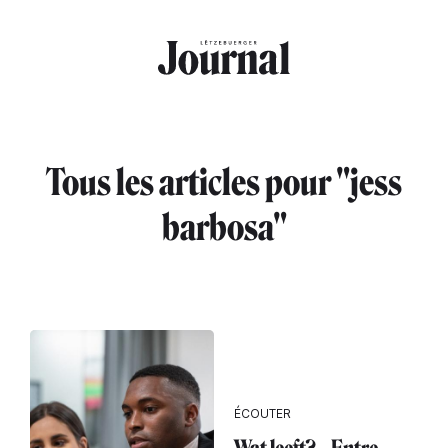
Aller au contenu principal
Tous les articles pour "jess
barbosa"
ÉCOUTER