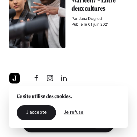
Wat leeft? – Entre
deux cultures
Par Jana Degrott
Publié le 01 juin 2021
À propos
Mentions légales
Contactez-nous
Ce site utilise des cookies.
J'accepte
Je refuse
FR