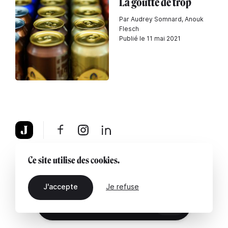
La goutte de trop
Par Audrey Somnard, Anouk
Flesch
Publié le 11 mai 2021
À propos
Mentions légales
Contactez-nous
Ce site utilise des cookies.
J'accepte
Je refuse
FR