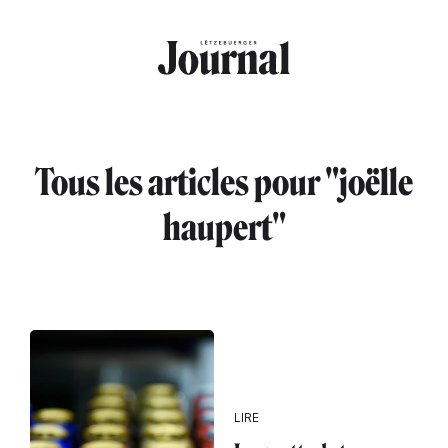
Aller au contenu principal
Tous les articles pour "joëlle
haupert"
LIRE