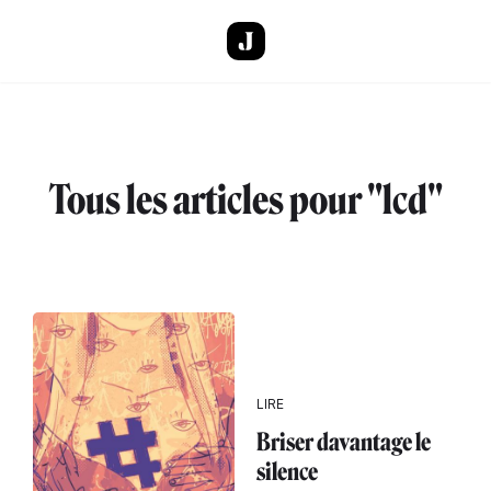
Aller au contenu principal
Tous les articles pour "lcd"
LIRE
Briser davantage le
silence