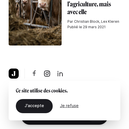
l'agriculture, mais
avec elle
Par Christian Block, Lex Kleren
Publié le 29 mars 2021
À propos
Mentions légales
Contactez-nous
Ce site utilise des cookies.
J'accepte
Je refuse
FR