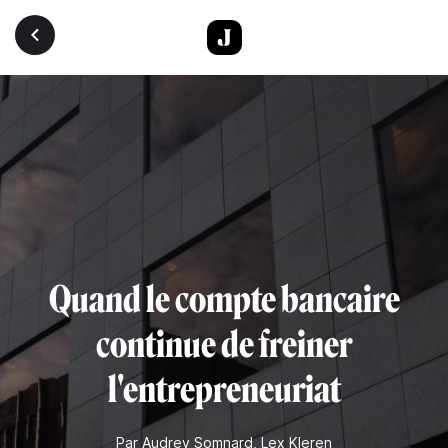
Aller au contenu principal
Quand le compte bancaire
continue de freiner
l'entrepreneuriat
Par
Audrey Somnard
,
Lex Kleren