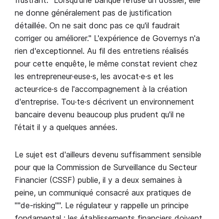
frustrant. "Lorsqu'une banque refuse un dossier, elle
ne donne généralement pas de justification
détaillée. On ne sait donc pas ce qu'il faudrait
corriger ou améliorer." L'expérience de Governys n'a
rien d'exceptionnel. Au fil des entretiens réalisés
pour cette enquête, le même constat revient chez
les entrepreneur·euse·s, les avocat·e·s et les
acteur·rice·s de l'accompagnement à la création
d'entreprise. Tou·te·s décrivent un environnement
bancaire devenu beaucoup plus prudent qu'il ne
l'était il y a quelques années.
Le sujet est d'ailleurs devenu suffisamment sensible
pour que la Commission de Surveillance du Secteur
Financier (CSSF) publie, il y a deux semaines à
peine, un communiqué consacré aux pratiques de
""de-risking"". Le régulateur y rappelle un principe
fondamental : les établissements financiers doivent