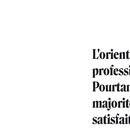
L'orien
profess
Pourtan
majorit
satisfai