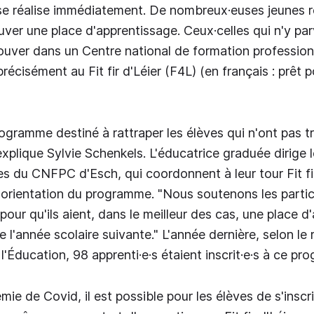
 se réalise immédiatement. De nombreux·euses jeunes 
ouver une place d'apprentissage. Ceux·celles qui n'y pa
ouver dans un Centre national de formation profession
écisément au Fit fir d'Léier (F4L) (en français : prêt p
programme destiné à rattraper les élèves qui n'ont pas 
explique Sylvie Schenkels. L'éducatrice graduée dirige 
s du CNFPC d'Esch, qui coordonnent à leur tour Fit fir
 l'orientation du programme. "Nous soutenons les parti
pour qu'ils aient, dans le meilleur des cas, une place 
 l'année scolaire suivante." L'année dernière, selon le
l'Éducation, 98 apprenti·e·s étaient inscrit·e·s à ce p
ie de Covid, il est possible pour les élèves de s'inscr