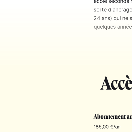
école secondair
sorte d'ancrage 
24 ans) qui ne s
quelques années 
Accè
Abonnement an
185,00 €
/an