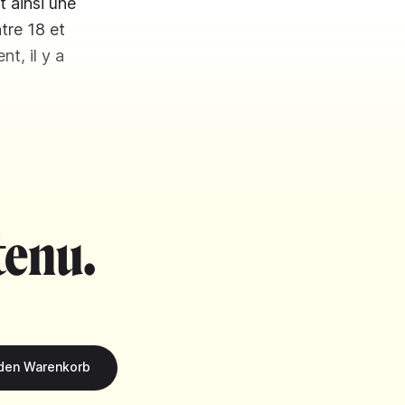
t ainsi une
tre 18 et
nt, il y a
tenu.