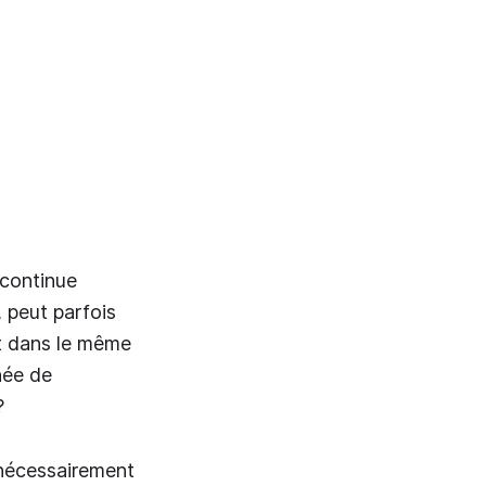
 continue
, peut parfois
nt dans le même
née de
?
s nécessairement