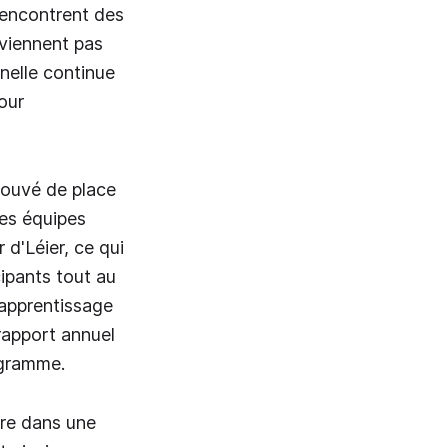
rencontrent des
rviennent pas
nelle continue
our
trouvé de place
les équipes
 d'Léier, ce qui
cipants tout au
d'apprentissage
 rapport annuel
rogramme.
ire dans une