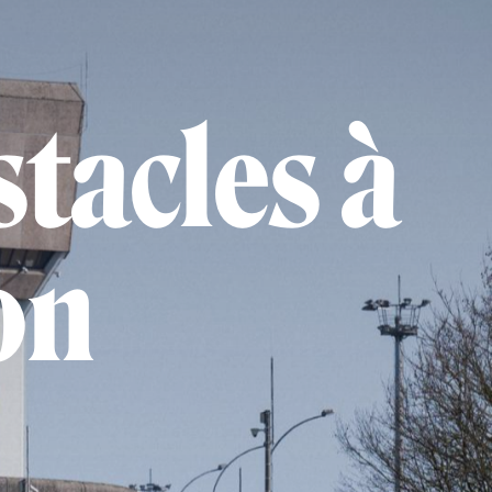
tacles à
on