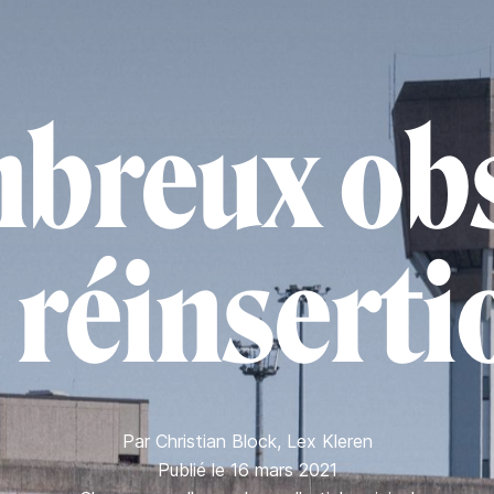
breux obs
a réinserti
Par
Christian Block
,
Lex Kleren
Publié le 16 mars 2021