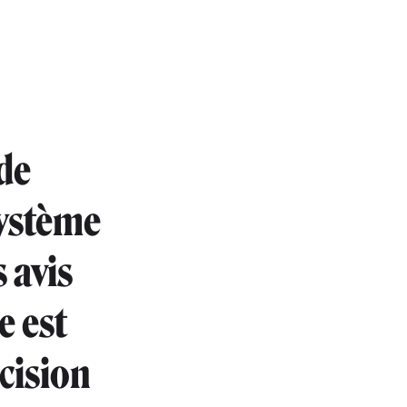
de
système
s avis
e est
cision