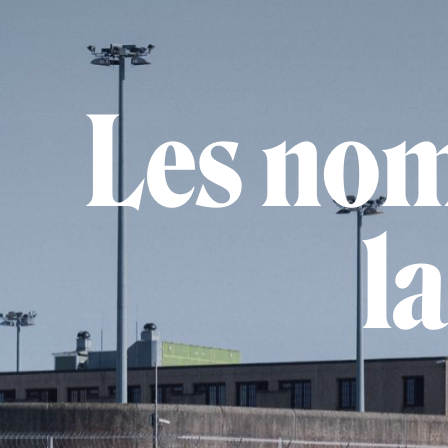
Les nom
l