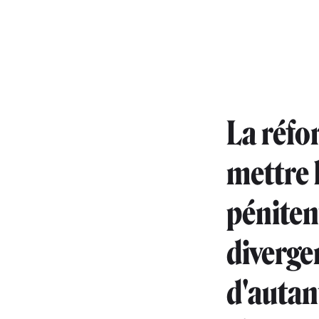
La réfo
mettre 
pénitent
divergen
d'autan