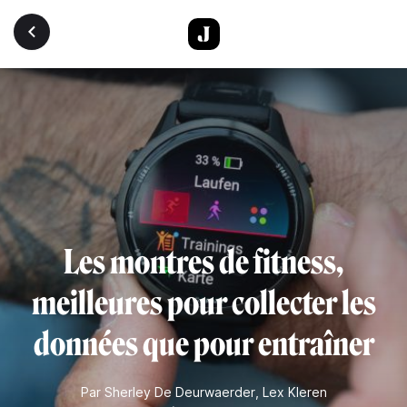
Aller au contenu principal
Les montres de fitness,
meilleures pour collecter les
données que pour entraîner
Par
Sherley De Deurwaerder
,
Lex Kleren