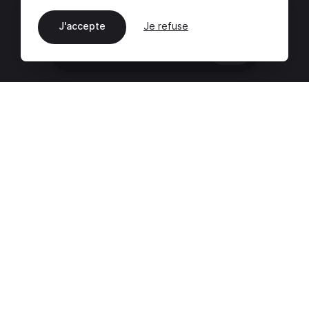
J'accepte
Je refuse
FR