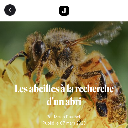
Aller au contenu principal
Les abeilles à la recherche
d'un abri
Par
Misch Pautsch
Publié le 07 mars 2023