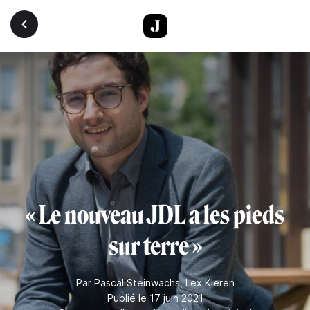
Aller au contenu principal
« Le nouveau JDL a les pieds
sur terre »
Par
Pascal Steinwachs
,
Lex Kleren
Publié le 17 juin 2021