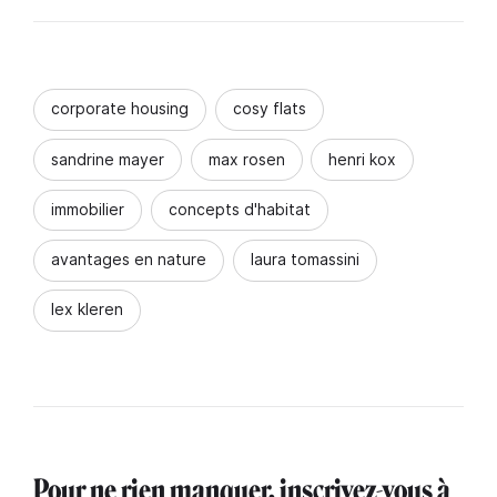
corporate housing
cosy flats
sandrine mayer
max rosen
henri kox
immobilier
concepts d'habitat
avantages en nature
laura tomassini
lex kleren
Pour ne rien manquer, inscrivez-vous à