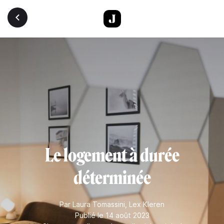
Aller au contenu principal
Le logement à durée
déterminée
Par
Laura Tomassini
,
Lex Kleren
Publié le 14 août 2023