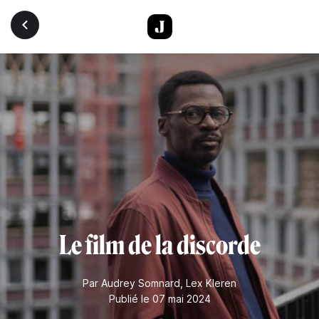
Aller au contenu principal
Le film de la discorde
Par
Audrey Somnard
,
Lex Kleren
Publié le 07 mai 2024