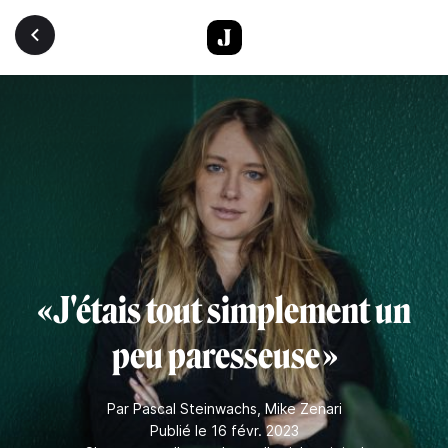
Aller au contenu principal
« J'étais tout simplement un
peu paresseuse »
Par
Pascal Steinwachs
,
Mike Zenari
Publié le 16 févr. 2023