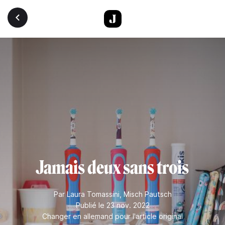
Aller au contenu principal
Jamais deux sans trois
Par
Laura Tomassini
,
Misch Pautsch
Publié le 23 nov. 2022
Changer en allemand pour l'article original