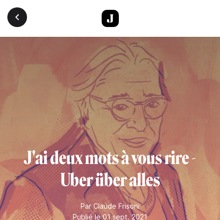
Aller au contenu principal
J'ai deux mots à vous rire -
Uber über alles
Par
Claude Frisoni
Publié le 01 sept. 2021