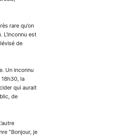
rès rare qu’on
. L’inconnu est
élévisé de
re. Un inconnu
 18h30, la
ider qui aurait
blic, de
L’autre
nre "Bonjour, je