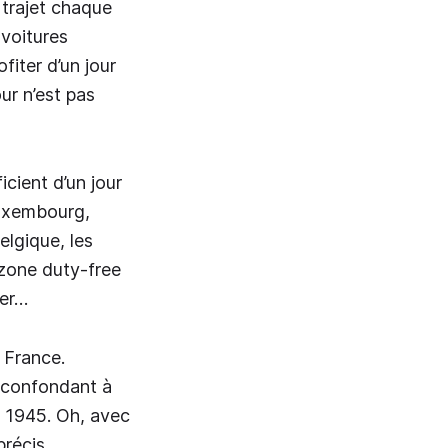
 trajet chaque
 voitures
fiter d’un jour
ur n’est pas
icient d’un jour
Luxembourg,
elgique, les
 zone duty-free
rer…
 France.
, confondant à
i 1945. Oh, avec
précis,