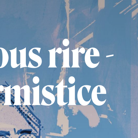
us rire -
armistice