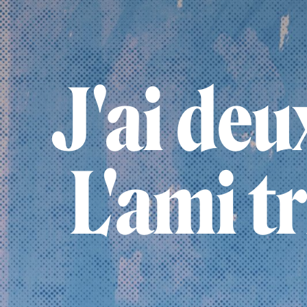
J'ai deu
L'ami tr