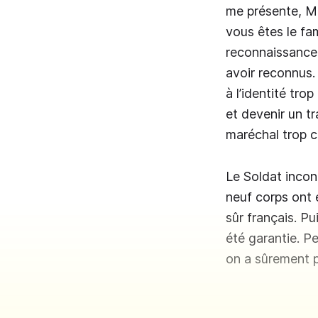
me présente, Ma
vous êtes le fam
reconnaissance 
avoir reconnus.
à l’identité tro
et devenir un tr
maréchal trop 
Le Soldat incon
neuf corps ont é
sûr français. P
été garantie. P
on a sûrement p