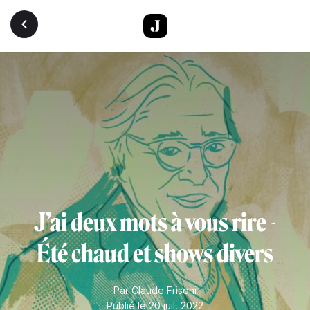
Aller au contenu principal
J’ai deux mots à vous rire -
Été chaud et shows divers
Par
Claude Frisoni
Publié le 20 juil. 2022