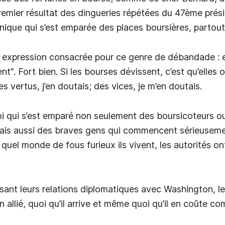
emier résultat des dingueries répétées du 47ème prés
panique qui s’est emparée des places boursières, partou
 expression consacrée pour ce genre de débandade : elle
t". Fort bien. Si les bourses dévissent, c’est qu’elles o
 vertus, j’en doutais; des vices, je m’en doutais.
i qui s’est emparé non seulement des boursicoteurs o
ais aussi des braves gens qui commencent sérieuseme
uel monde de fous furieux ils vivent, les autorités o
ssant leurs relations diplomatiques avec Washington, le
n allié, quoi qu’il arrive et même quoi qu’il en coûte com