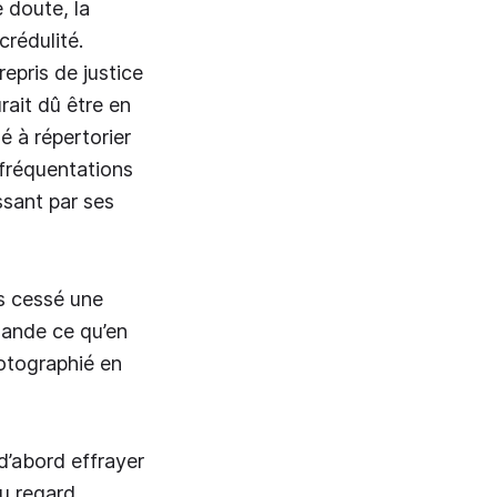
 doute, la
crédulité.
epris de justice
ait dû être en
é à répertorier
 fréquentations
ssant par ses
as cessé une
mande ce qu’en
hotographié en
 d’abord effrayer
u regard