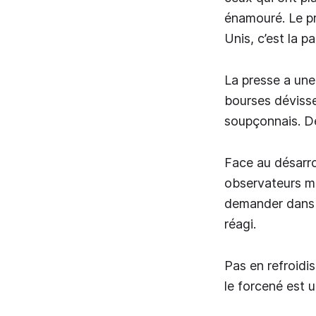
énamouré. Le pr
Unis, c’est la 
La presse a une
bourses dévissen
soupçonnais. Des
Face au désarro
observateurs m
demander dans q
réagi.
Pas en refroidi
le forcené est u