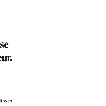
 se
ur.
citoyen