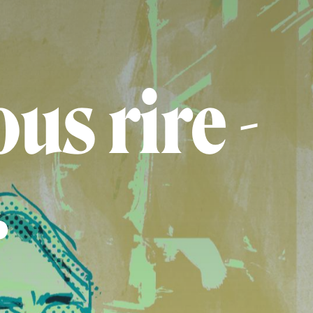
us rire -
…