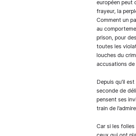
européen peut d
frayeur, la perpl
Comment un pays
au comportement
prison, pour des
toutes les viol
louches du crimi
accusations de v
Depuis qu’il est
seconde de déli
pensent ses inv
train de l’admir
Car si les folie
ceux qui ont pl