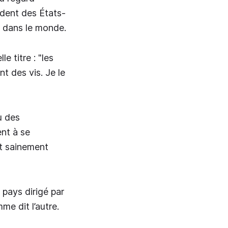
ident des États-
t dans le monde.
 titre : "les
nt des vis. Je le
u des
nt à se
nt sainement
 pays dirigé par
me dit l’autre.