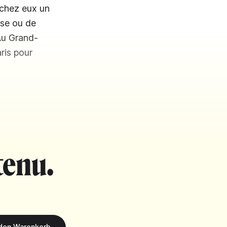
 chez eux un
ise ou de
 Au Grand-
ris pour
tenu.