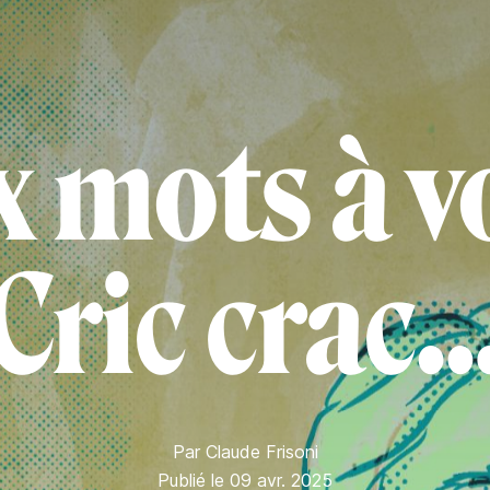
x mots à vo
Cric crac
Par
Claude Frisoni
Publié le 09 avr. 2025