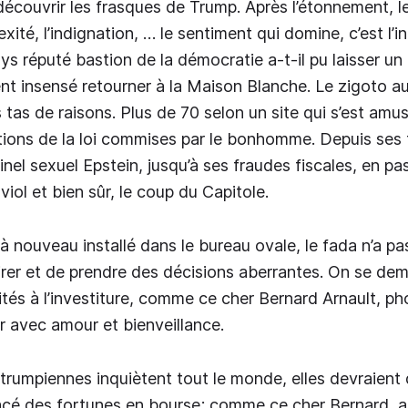
écouvrir les frasques de Trump. Après l’étonnement, le
exité, l’indignation, … le sentiment qui domine, c’est l’in
 réputé bastion de la démocratie a-t-il pu laisser un r
 insensé retourner à la Maison Blanche. Le zigoto aur
 tas de raisons. Plus de 70 selon un site qui s’est amus
ations de la loi commises par le bonhomme. Depuis ses
nel sexuel Epstein, jusqu’à ses fraudes fiscales, en pa
iol et bien sûr, le coup du Capitole.
 à nouveau installé dans le bureau ovale, le fada n’a p
rer et de prendre des décisions aberrantes. On se de
ités à l’investiture, comme ce cher Bernard Arnault, p
er avec amour et bienveillance.
s trumpiennes inquiètent tout le monde, elles devraient
acé des fortunes en bourse; comme ce cher Bernard, a