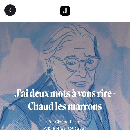
Aller au contenu principal
J’ai deux mots à vous rire -
Chaud les marrons
Par
Claude Frisoni
Publié le 28 août 2024