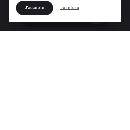
J'accepte
Je refuse
FR