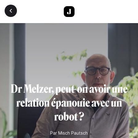
Aller au contenu principal
Dr Melzer, peut-on avoir une
relation épanouie avec un
robot ?
Par
Misch Pautsch