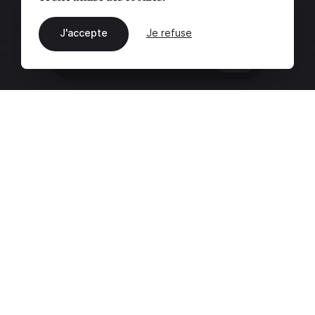
J'accepte
Je refuse
FR