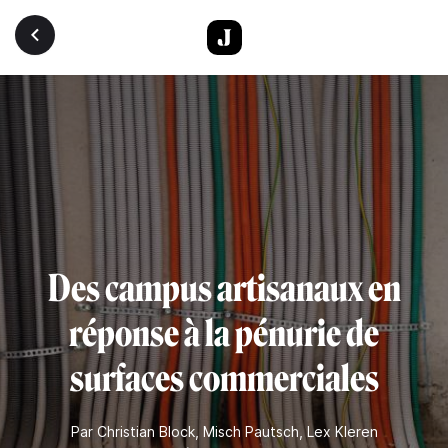
Aller au contenu principal
Des campus artisanaux en
réponse à la pénurie de
surfaces commerciales
Par
Christian Block
,
Misch Pautsch
,
Lex Kleren