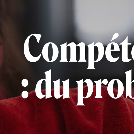
Compét
: du pro