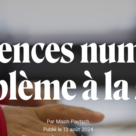
ences num
blème à la
Par
Misch Pautsch
Publié le 13 août 2024