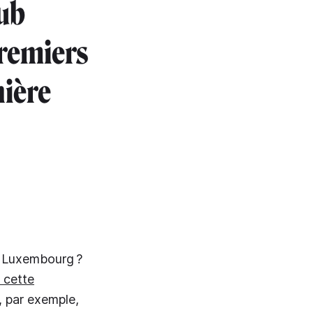
Hub
premiers
nière
u Luxembourg ?
 cette
, par exemple,