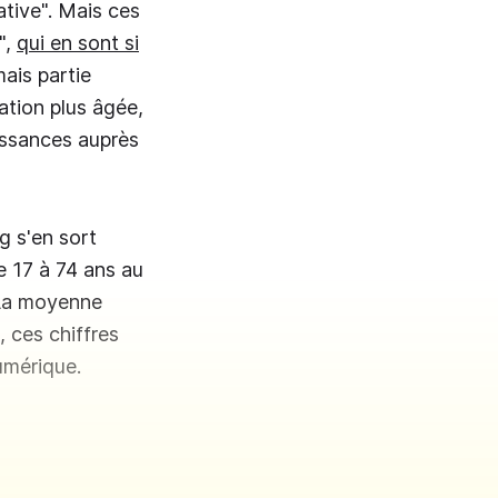
ative". Mais ces
",
qui en sont si
ais partie
ation plus âgée,
aissances auprès
g s'en sort
 17 à 74 ans au
 La moyenne
 ces chiffres
umérique.