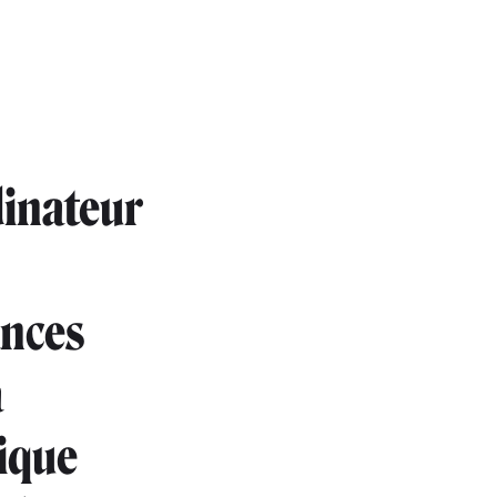
dinateur
ances
a
ique