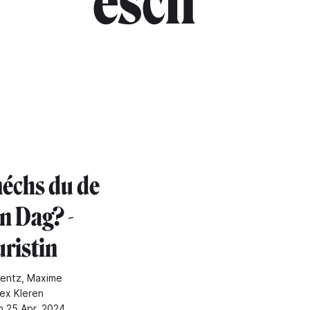
esch"
échs du de
n Dag? -
uristin
lentz, Maxime
Lex Kleren
n 25 Apr. 2024