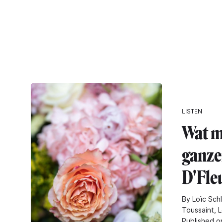
LISTEN
Wat m
ganze
D'Fle
By Loïc Sch
Toussaint, 
Published o